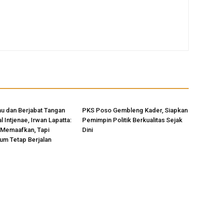
u dan Berjabat Tangan
PKS Poso Gembleng Kader, Siapkan
 Intjenae, Irwan Lapatta:
Pemimpin Politik Berkualitas Sejak
 Memaafkan, Tapi
Dini
um Tetap Berjalan