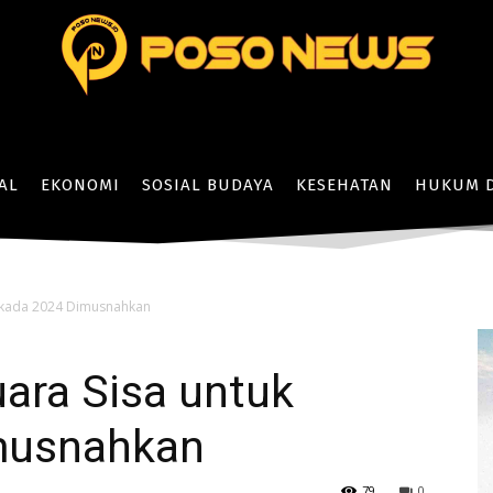
AL
EKONOMI
SOSIAL BUDAYA
KESEHATAN
HUKUM D
Pilkada 2024 Dimusnahkan
ara Sisa untuk
musnahkan
79
0