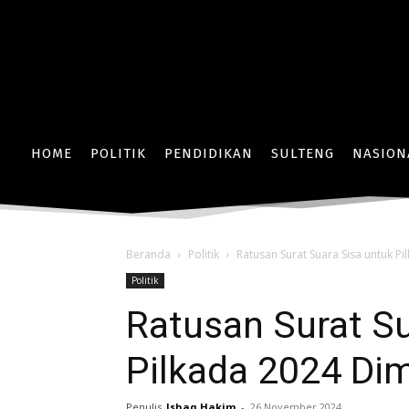
HOME
POLITIK
PENDIDIKAN
SULTENG
NASION
Beranda
Politik
Ratusan Surat Suara Sisa untuk 
Politik
Ratusan Surat Su
Pilkada 2024 Di
Penulis
Ishaq Hakim
-
26 November 2024