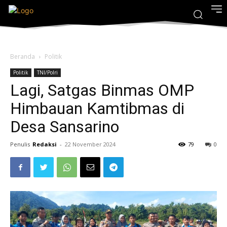
Beranda
Politik
Politik
TNI/Polri
Lagi, Satgas Binmas OMP
Himbauan Kamtibmas di
Desa Sansarino
Penulis
Redaksi
-
22 November 2024
79
0