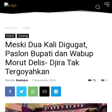
Beranda
Politik
Politik
Sulteng
Meski Dua Kali Digugat,
Paslon Bupati dan Wabup
Morut Delis- Djira Tak
Tergoyahkan
Penulis
Redaksi
-
7 November 2024
76
0