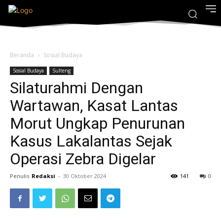
Beranda
Sosial Budaya
Sosial Budaya
Sulteng
Silaturahmi Dengan
Wartawan, Kasat Lantas
Morut Ungkap Penurunan
Kasus Lakalantas Sejak
Operasi Zebra Digelar
Penulis
Redaksi
-
30 Oktober 2024
141
0