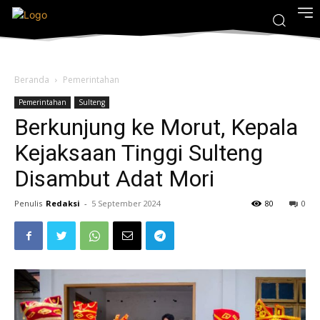
Beranda
Pemerintahan
Pemerintahan
Sulteng
Berkunjung ke Morut, Kepala
Kejaksaan Tinggi Sulteng
Disambut Adat Mori
Penulis
Redaksi
-
5 September 2024
80
0