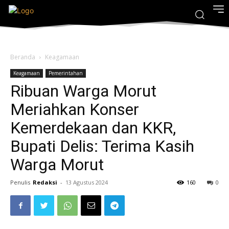
Beranda
Keagamaan
Keagamaan
Pemerintahan
Ribuan Warga Morut
Meriahkan Konser
Kemerdekaan dan KKR,
Bupati Delis: Terima Kasih
Warga Morut
Penulis
Redaksi
-
13 Agustus 2024
160
0