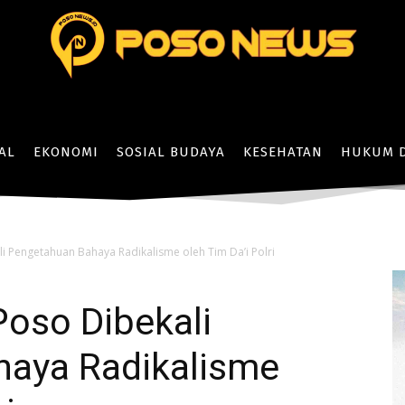
AL
EKONOMI
SOSIAL BUDAYA
KESEHATAN
HUKUM D
i Pengetahuan Bahaya Radikalisme oleh Tim Da’i Polri
Poso Dibekali
aya Radikalisme