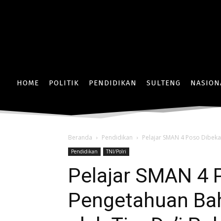
HOME
POLITIK
PENDIDIKAN
SULTENG
NASION
Beranda
Pendidikan
Pelajar SMAN 4 Poso Dibekal
Pendidikan
TNI/Polri
Pelajar SMAN 4 
Pengetahuan Bah