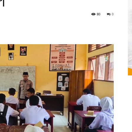
i
80
0