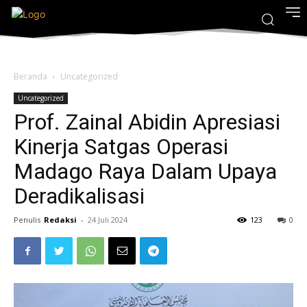
Beranda
Uncategorized
Uncategorized
Prof. Zainal Abidin Apresiasi
Kinerja Satgas Operasi
Madago Raya Dalam Upaya
Deradikalisasi
Penulis
Redaksi
-
24 Juli 2024
123
0