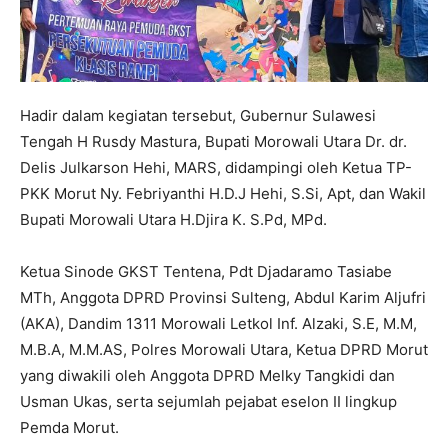
Hadir dalam kegiatan tersebut, Gubernur Sulawesi
Tengah H Rusdy Mastura, Bupati Morowali Utara Dr. dr.
Delis Julkarson Hehi, MARS, didampingi oleh Ketua TP-
PKK Morut Ny. Febriyanthi H.D.J Hehi, S.Si, Apt, dan Wakil
Bupati Morowali Utara H.Djira K. S.Pd, MPd.
Ketua Sinode GKST Tentena, Pdt Djadaramo Tasiabe
MTh, Anggota DPRD Provinsi Sulteng, Abdul Karim Aljufri
(AKA), Dandim 1311 Morowali Letkol Inf. Alzaki, S.E, M.M,
M.B.A, M.M.AS, Polres Morowali Utara, Ketua DPRD Morut
yang diwakili oleh Anggota DPRD Melky Tangkidi dan
Usman Ukas, serta sejumlah pejabat eselon II lingkup
Pemda Morut.