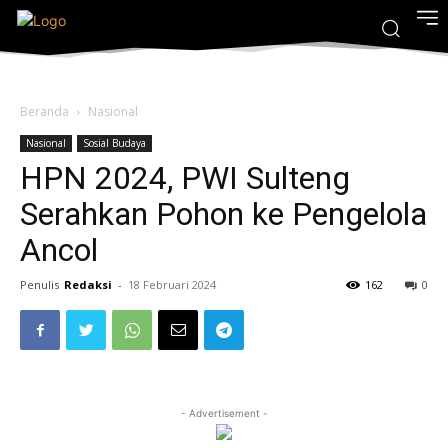
Beranda
Nasional
Nasional
Sosial Budaya
HPN 2024, PWI Sulteng
Serahkan Pohon ke Pengelola
Ancol
Penulis
Redaksi
-
18 Februari 2024
162
0
- Advertisement -