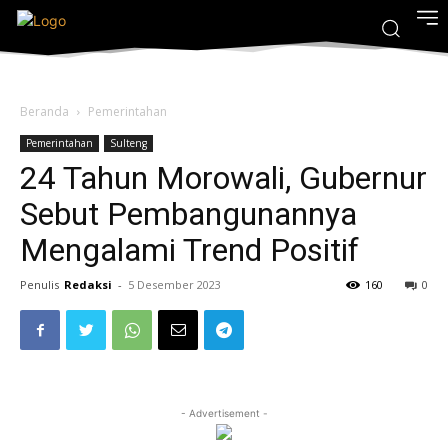
Beranda
Pemerintahan
Pemerintahan
Sulteng
24 Tahun Morowali, Gubernur
Sebut Pembangunannya
Mengalami Trend Positif
Penulis
Redaksi
-
5 Desember 2023
160
0
- Advertisement -