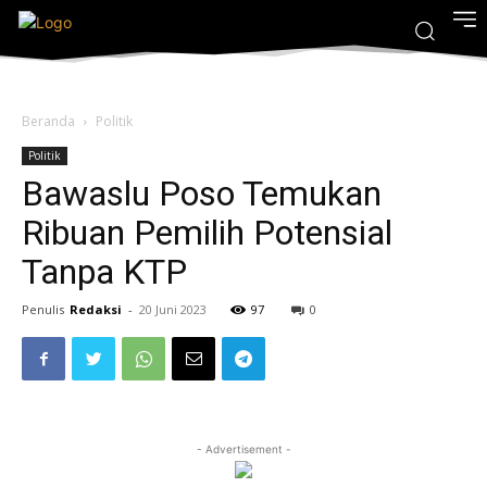
Beranda
Politik
Politik
Bawaslu Poso Temukan
Ribuan Pemilih Potensial
Tanpa KTP
Penulis
Redaksi
-
20 Juni 2023
97
0
- Advertisement -