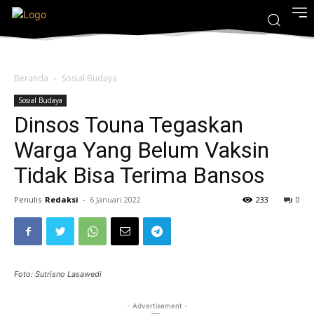
Beranda
Sosial Budaya
Sosial Budaya
Dinsos Touna Tegaskan
Warga Yang Belum Vaksin
Tidak Bisa Terima Bansos
Penulis
Redaksi
-
6 Januari 2022
233
0
Foto: Sutrisno Lasawedi
- Advertisement -