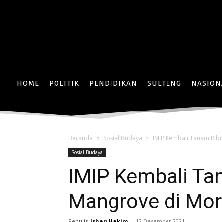
HOME
POLITIK
PENDIDIKAN
SULTENG
NASION
Beranda
Sosial Budaya
IMIP Kembali Tanam Rib
Sosial Budaya
IMIP Kembali Ta
Mangrove di Mor
Penulis
Ishaq Hakim
-
12 Desember 2021