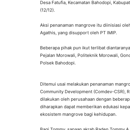
Desa Fatufia, Kecamatan Bahodopi, Kabupat
(12/12).
Aksi penanaman mangrove itu diinisiasi ol
Agathis, yang disupport oleh PT IMIP.
Beberapa pihak pun ikut terlibat diantara
Pejalan Morowali, Politeknik Morowali, Gon
Polsek Bahodopi.
Ditemui usai melakukan penanaman mangrov
Community Development (Comdev-CSR), Ra
dilakukan oleh perusahaan dengan beberapa
diharapkan dapat memberikan edukasi kepa
ekosistem mangrove bagi kehidupan.
Bagi Tommy, sapaan akrab Raden Tommy A 