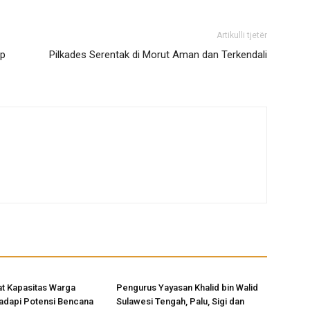
Artikulli tjetër
ap
Pilkades Serentak di Morut Aman dan Terkendali
t Kapasitas Warga
Pengurus Yayasan Khalid bin Walid
adapi Potensi Bencana
Sulawesi Tengah, Palu, Sigi dan