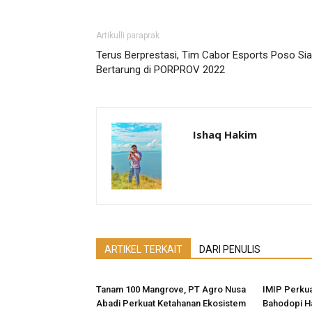
Artikulli paraprak
Terus Berprestasi, Tim Cabor Esports Poso Si
Bertarung di PORPROV 2022
Ishaq Hakim
ARTIKEL TERKAIT
DARI PENULIS
Tanam 100 Mangrove, PT Agro Nusa
IMIP Perkua
Abadi Perkuat Ketahanan Ekosistem
Bahodopi H