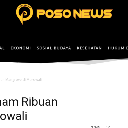
AL
EKONOMI
SOSIAL BUDAYA
KESEHATAN
HUKUM D
uan Mangrove di Morowali
nam Ribuan
owali
345
0