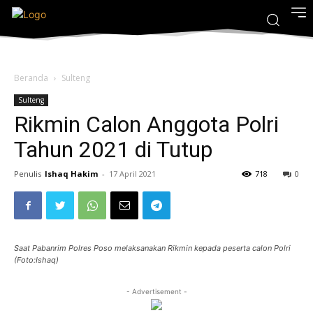
Beranda
Sulteng
Sulteng
Rikmin Calon Anggota Polri
Tahun 2021 di Tutup
Penulis
Ishaq Hakim
-
17 April 2021
718
0
Saat Pabanrim Polres Poso melaksanakan Rikmin kepada peserta calon Polri
(Foto:Ishaq)
- Advertisement -