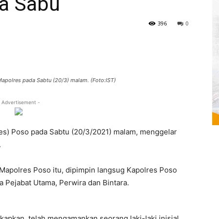
a Sabu
396
0
 Mapolres pada Sabtu (20/3) malam. (Foto:IST)
 Advertisement -
res) Poso pada Sabtu (20/3/2021) malam, menggelar
.
n Mapolres Poso itu, dipimpin langsug Kapolres Poso
a Pejabat Utama, Perwira dan Bintara.
kapkan, telah mengamankan seorang laki-laki inisial