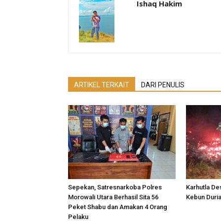
Ishaq Hakim
ARTIKEL TERKAIT
DARI PENULIS
Sepekan, Satresnarkoba Polres
Karhutla De
Morowali Utara Berhasil Sita 56
Kebun Duria
Peket Shabu dan Amakan 4 Orang
Pelaku