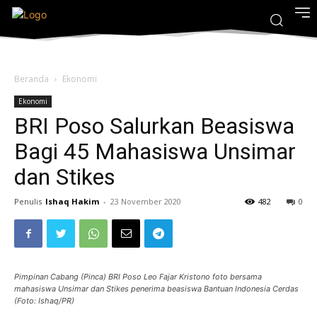
Beranda
Ekonomi
Ekonomi
BRI Poso Salurkan Beasiswa
Bagi 45 Mahasiswa Unsimar
dan Stikes
Penulis
Ishaq Hakim
-
23 November 2020
482
0
Pimpinan Cabang (Pinca) BRI Poso Leo Fajar Kristono foto bersama
mahasiswa Unsimar dan Stikes penerima beasiswa Bantuan Indonesia Cerdas
(Foto: Ishaq/PR)