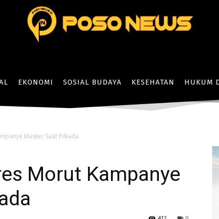
AL
EKONOMI
SOSIAL BUDAYA
KESEHATAN
HUKUM D
mpanye Masker Saat Pilkada
res Morut Kampanye
kada
412
0