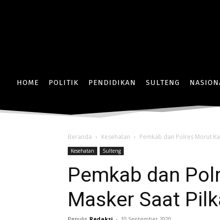
HOME
POLITIK
PENDIDIKAN
SULTENG
NASION
Beranda
Kesehatan
Pemkab dan Polres Morut Ka
Kesehatan
Sulteng
Pemkab dan Pol
Masker Saat Pil
Penulis
Redaksi
-
10 September 2020