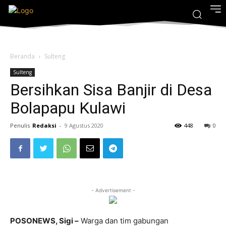
Beranda
Sulteng
Sulteng
Bersihkan Sisa Banjir di Desa
Bolapapu Kulawi
Penulis
Redaksi
-
9 Agustus 2020
448
0
- Advertisement -
POSONEWS, Sigi –
Warga dan tim gabungan