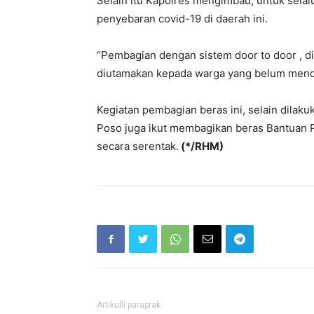
Selain itu Kapolres mengimbau, untuk sel
penyebaran covid-19 di daerah ini.
“Pembagian dengan sistem door to door , d
diutamakan kepada warga yang belum menda
Kegiatan pembagian beras ini, selain dilaku
Poso juga ikut membagikan beras Bantuan P
secara serentak.
(*/RHM)
Artikulli paraprak