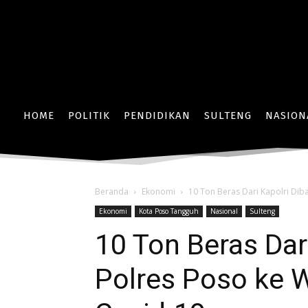
HOME
POLITIK
PENDIDIKAN
SULTENG
NASION
Beranda
Ekonomi
10 Ton Beras Dari Kapolri Di
Ekonomi
Kota Poso Tangguh
Nasional
Sulteng
10 Ton Beras Dar
Polres Poso ke 