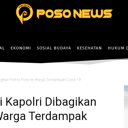
AL
EKONOMI
SOSIAL BUDAYA
KESEHATAN
HUKUM D
bagikan Polres Poso ke Warga Terdampak Covid-19
i Kapolri Dibagikan
Warga Terdampak