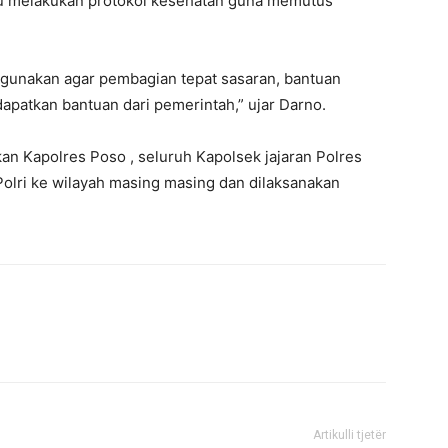
alu melakukan protokol kesehatan guna memutus
igunakan agar pembagian tepat sasaran, bantuan
patkan bantuan dari pemerintah,” ujar Darno.
kan Kapolres Poso , seluruh Kapolsek jajaran Polres
olri ke wilayah masing masing dan dilaksanakan
Artikulli tjetër