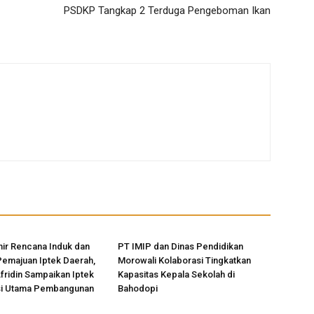
PSDKP Tangkap 2 Terduga Pengeboman Ikan
ir Rencana Induk dan
PT IMIP dan Dinas Pendidikan
Pemajuan Iptek Daerah,
Morowali Kolaborasi Tingkatkan
Afridin Sampaikan Iptek
Kapasitas Kepala Sekolah di
si Utama Pembangunan
Bahodopi