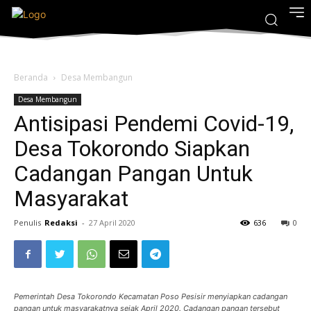
Beranda
Desa Membangun
Desa Membangun
Antisipasi Pendemi Covid-19,
Desa Tokorondo Siapkan
Cadangan Pangan Untuk
Masyarakat
Penulis
Redaksi
-
27 April 2020
636
0
Pemerintah Desa Tokorondo Kecamatan Poso Pesisir menyiapkan cadangan
pangan untuk masyarakatnya sejak April 2020. Cadangan pangan tersebut