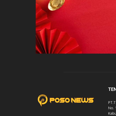
TE
PT.T
No. 
Kabu