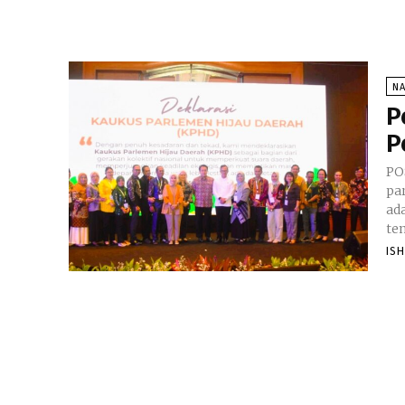
N
P
P
PO
pa
ad
ten
IS