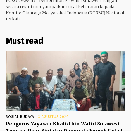
POSONEWS.ID - Pemerintah Provinsi Sulawesi Tengah
secara resmi menyampaikan surat keberatan kepada
Komite Olahraga Masyarakat Indonesia (KORMI) Nasional
terkait...
Must read
SOSIAL BUDAYA
3 AGUSTUS 2026
Pengurus Yayasan Khalid bin Walid Sulawesi
Tengah, Palu, Sigi dan Donggala Jenguk Ustad