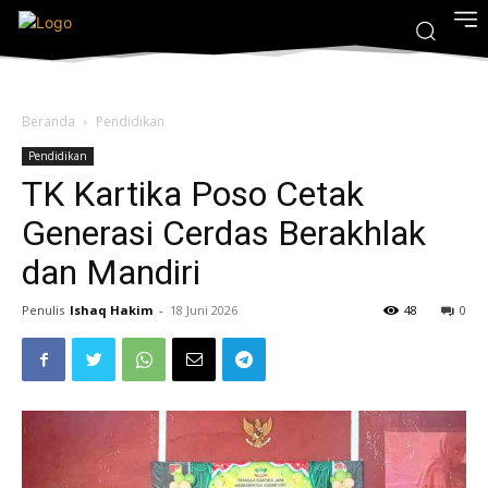
Beranda
Pendidikan
Pendidikan
TK Kartika Poso Cetak
Generasi Cerdas Berakhlak
dan Mandiri
Penulis
Ishaq Hakim
-
18 Juni 2026
48
0