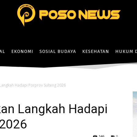
AL
EKONOMI
SOSIAL BUDAYA
KESEHATAN
HUKUM D
Langkah Hadapi Porprov Sulteng 2026
kan Langkah Hadapi
 2026
146
0