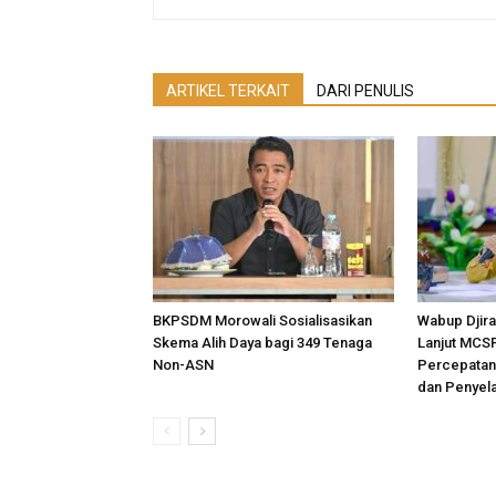
ARTIKEL TERKAIT
DARI PENULIS
BKPSDM Morowali Sosialisasikan
Wabup Djira
Skema Alih Daya bagi 349 Tenaga
Lanjut MCS
Non-ASN
Percepatan
dan Penyel