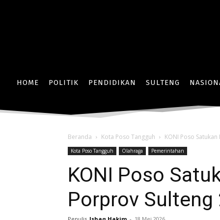
HOME
POLITIK
PENDIDIKAN
SULTENG
NASION
Beranda
Kota Poso Tangguh
KONI Poso Satukan 
Kota Poso Tangguh
Olahraga
Pemerintahan
KONI Poso Satu
Porprov Sulteng
Penulis
Ishaq Hakim
-
18 Mei 2026