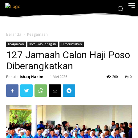
Beranda
Keagamaan
Keagamaan
Kota Poso Tangguh
Pemerintahan
127 Jamaah Calon Haji Poso
Diberangkatkan
Penulis
Ishaq Hakim
-
11 Mei 2026
200
0