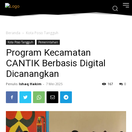
Beranda
Kota Poso Tangguh
Kota Poso Tangguh
Pemerintahan
Program Kecamatan
CANTIK Berbasis Digital
Dicanangkan
Penulis
Ishaq Hakim
-
7 Mei 2025
167
0