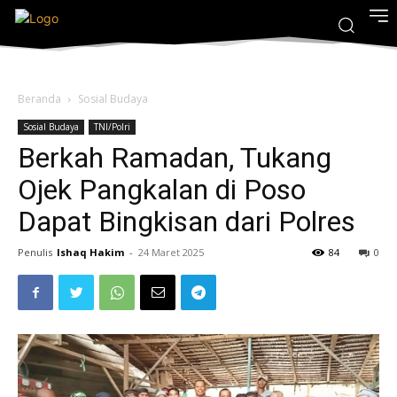
Beranda
Sosial Budaya
Sosial Budaya
TNI/Polri
Berkah Ramadan, Tukang
Ojek Pangkalan di Poso
Dapat Bingkisan dari Polres
Penulis
Ishaq Hakim
-
24 Maret 2025
84
0