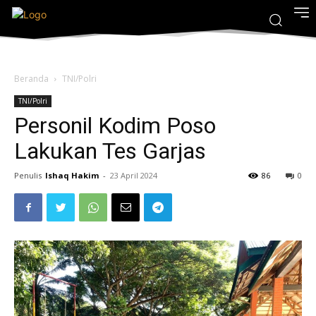
Beranda
TNI/Polri
TNI/Polri
Personil Kodim Poso
Lakukan Tes Garjas
Penulis
Ishaq Hakim
-
23 April 2024
86
0