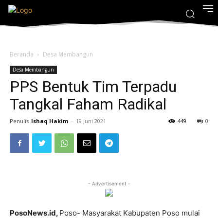
Beranda
Desa Membangun
Desa Membangun
PPS Bentuk Tim Terpadu
Tangkal Faham Radikal
Penulis
Ishaq Hakim
-
19 Juni 2021
449
0
- Advertisement -
PosoNews.id,
Poso- Masyarakat Kabupaten Poso mulai