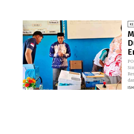
K
M
D
E
PO
Si
Re
dan
IS