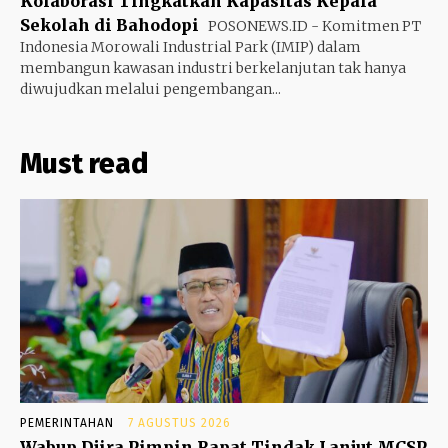
Kolaborasi Tingkatkan Kapasitas Kepala
Sekolah di Bahodopi
POSONEWS.ID - Komitmen PT
Indonesia Morowali Industrial Park (IMIP) dalam
membangun kawasan industri berkelanjutan tak hanya
diwujudkan melalui pengembangan...
Must read
PEMERINTAHAN
7 AGUSTUS 2026
Wabup Djira Pimpin Rapat Tindak Lanjut MCSP