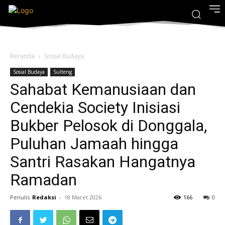
Beranda
Sosial Budaya
Sosial Budaya
Sulteng
Sahabat Kemanusiaan dan
Cendekia Society Inisiasi
Bukber Pelosok di Donggala,
Puluhan Jamaah hingga
Santri Rasakan Hangatnya
Ramadan
Penulis
Redaksi
-
18 Maret 2026
166
0