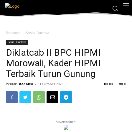
Beranda
Sosial Budaya
Sosial Budaya
Diklatcab II BPC HIPMI
Morowali, Kader HIPMI
Terbaik Turun Gunung
Penulis
Redaksi
-
31 Oktober 2023
88
0
- Advertisement -