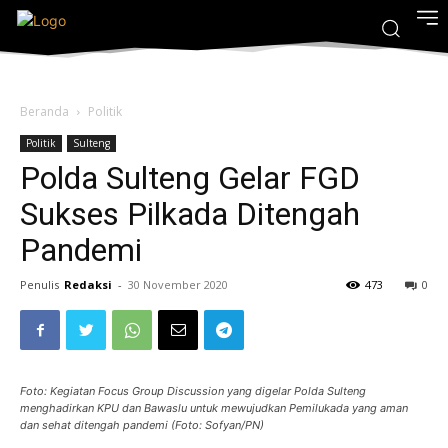
Beranda
Politik
Politik
Sulteng
Polda Sulteng Gelar FGD
Sukses Pilkada Ditengah
Pandemi
Penulis
Redaksi
-
30 November 2020
473
0
Foto: Kegiatan Focus Group Discussion yang digelar Polda Sulteng
menghadirkan KPU dan Bawaslu untuk mewujudkan Pemilukada yang aman
dan sehat ditengah pandemi (Foto: Sofyan/PN)