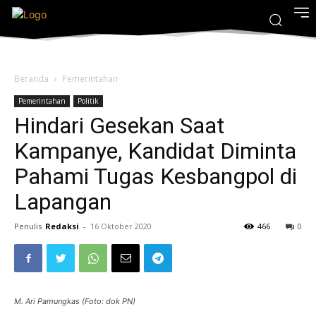
Beranda
Pemerintahan
Pemerintahan
Politik
Hindari Gesekan Saat
Kampanye, Kandidat Diminta
Pahami Tugas Kesbangpol di
Lapangan
Penulis
Redaksi
-
16 Oktober 2020
466
0
M. Ari Pamungkas (Foto: dok PN)