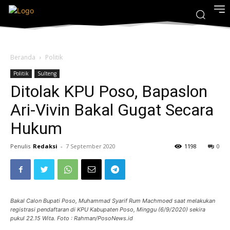
Beranda
Politik
Politik
Sulteng
Ditolak KPU Poso, Bapaslon
Ari-Vivin Bakal Gugat Secara
Hukum
Penulis
Redaksi
-
7 September 2020
1198
0
Bakal Calon Bupati Poso, Muhammad Syarif Rum Machmoed saat melakukan
registrasi pendaftaran di KPU Kabupaten Poso, Minggu (6/9/2020) sekira
pukul 22.15 Wita. Foto : Rahman/PosoNews.id