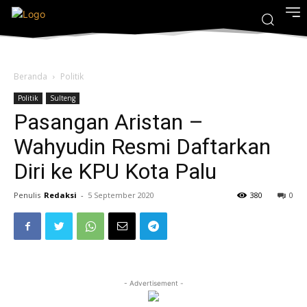
Beranda
Politik
Politik
Sulteng
Pasangan Aristan –
Wahyudin Resmi Daftarkan
Diri ke KPU Kota Palu
Penulis
Redaksi
-
5 September 2020
380
0
- Advertisement -