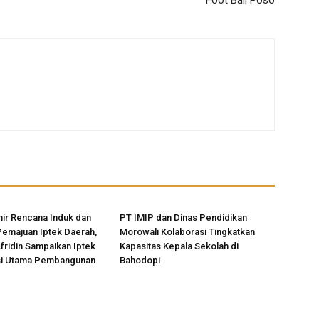
Foot Ball Poso
ir Rencana Induk dan
PT IMIP dan Dinas Pendidikan
Pemajuan Iptek Daerah,
Morowali Kolaborasi Tingkatkan
Afridin Sampaikan Iptek
Kapasitas Kepala Sekolah di
si Utama Pembangunan
Bahodopi