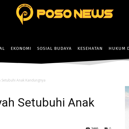
AL
EKONOMI
SOSIAL BUDAYA
KESEHATAN
HUKUM D
h Setubuhi Anak Kandungnya
yah Setubuhi Anak
3446
0