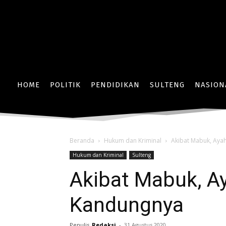
HOME
POLITIK
PENDIDIKAN
SULTENG
NASION
Beranda
Hukum dan Kriminal
Akibat Mabuk, Aya
Hukum dan Kriminal
Sulteng
Akibat Mabuk, A
Kandungnya
Penulis
Redaksi
-
31 Agustus 2020