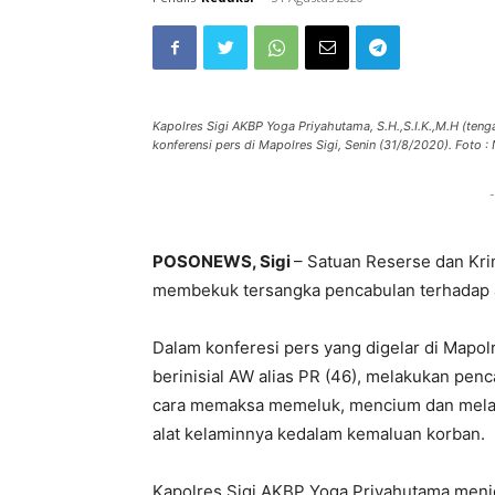
Kapolres Sigi AKBP Yoga Priyahutama, S.H.,S.I.K.,M.H (ten
konferensi pers di Mapolres Sigi, Senin (31/8/2020). Foto 
-
POSONEWS, Sigi
– Satuan Reserse dan Krim
membekuk tersangka pencabulan terhadap
Dalam konferesi pers yang digelar di Mapol
berinisial AW alias PR (46), melakukan pe
cara memaksa memeluk, mencium dan mela
alat kelaminnya kedalam kemaluan korban.
Kapolres Sigi AKBP Yoga Priyahutama menje