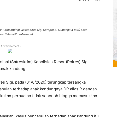
gah) didampingi Wakapolres Sigi Kompol S. Sumangkut (kiri) saat
: Nur Saleha/PosoNews.id
 Advertisement -
inal (Satreskrim) Kepolisian Resor (Polres) Sigi
 anak kandung
res Sigi, pada (31/8/2020) terungkap tersangka
ncabulan terhadap anak kandungnya DR alias R dengan
kukan perbuatan tidak senonoh hingga memasukkan
laskan, kasus pencabulan terhadap anak kandung itu