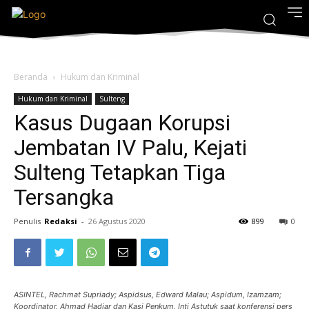
Beranda
Hukum dan Kriminal
Hukum dan Kriminal
Sulteng
Kasus Dugaan Korupsi
Jembatan IV Palu, Kejati
Sulteng Tetapkan Tiga
Tersangka
Penulis
Redaksi
-
26 Agustus 2020
899
0
ASINTEL, Rachmat Supriady; Aspidsus, Edward Malau; Aspidum, Izamzam;
Koordinator, Ahmad Hadjar dan Kasi Penkum, Inti Astutuk saat konferensi pers