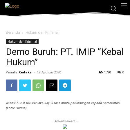
Beranda
Hukum dan Kriminal
Hukum dan Kriminal
Demo Buruh: PT. IMIP “Kebal
Hukum”
Penulis
Redaksi
-
19 Agustus 2020
1790
0
Aliansi buruh lakukan aksi unjuk rasa minta perlindungan kepada pemerintah
(Foto: Darma)
- Advertisement -