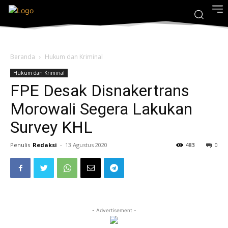
Beranda
Hukum dan Kriminal
Hukum dan Kriminal
FPE Desak Disnakertrans
Morowali Segera Lakukan
Survey KHL
Penulis
Redaksi
-
13 Agustus 2020
483
0
- Advertisement -