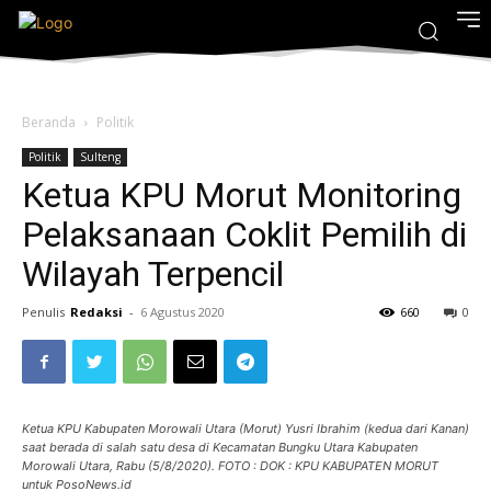
Beranda
Politik
Politik
Sulteng
Ketua KPU Morut Monitoring
Pelaksanaan Coklit Pemilih di
Wilayah Terpencil
Penulis
Redaksi
-
6 Agustus 2020
660
0
Ketua KPU Kabupaten Morowali Utara (Morut) Yusri Ibrahim (kedua dari Kanan)
saat berada di salah satu desa di Kecamatan Bungku Utara Kabupaten
Morowali Utara, Rabu (5/8/2020). FOTO : DOK : KPU KABUPATEN MORUT
untuk PosoNews.id