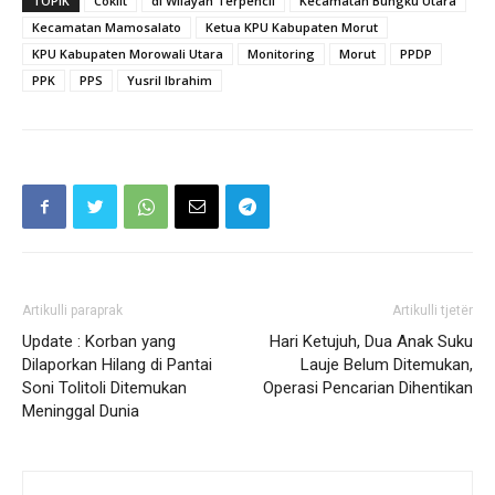
TOPIK
Coklit
di Wilayah Terpencil
Kecamatan Bungku Utara
Kecamatan Mamosalato
Ketua KPU Kabupaten Morut
KPU Kabupaten Morowali Utara
Monitoring
Morut
PPDP
PPK
PPS
Yusril Ibrahim
Artikulli paraprak
Artikulli tjetër
Update : Korban yang
Hari Ketujuh, Dua Anak Suku
Dilaporkan Hilang di Pantai
Lauje Belum Ditemukan,
Soni Tolitoli Ditemukan
Operasi Pencarian Dihentikan
Meninggal Dunia