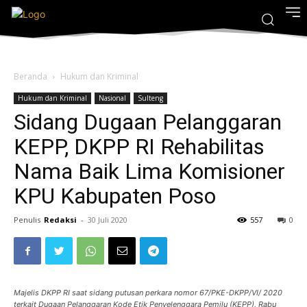
Beranda
Hukum dan Kriminal
Hukum dan Kriminal
Nasional
Sulteng
Sidang Dugaan Pelanggaran
KEPP, DKPP RI Rehabilitas
Nama Baik Lima Komisioner
KPU Kabupaten Poso
Penulis
Redaksi
-
30 Juli 2020
557
0
Majelis DKPP RI saat sidang putusan perkara nomor 67/PKE-DKPP/VI/ 2020
terkait Dugaan Pelanggaran Kode Etik Penyelenggara Pemilu (KEPP), Rabu