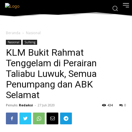
Beranda
Nasional
Nasional
Sulteng
KLM Bukit Rahmat
Tenggelam di Perairan
Taliabu Luwuk, Semua
Penumpang dan ABK
Selamat
Penulis
Redaksi
-
27 Juli 2020
434
0