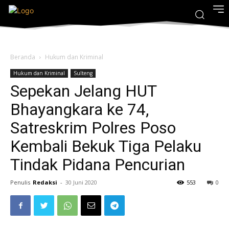
Beranda
Hukum dan Kriminal
Hukum dan Kriminal
Sulteng
Sepekan Jelang HUT
Bhayangkara ke 74,
Satreskrim Polres Poso
Kembali Bekuk Tiga Pelaku
Tindak Pidana Pencurian
Penulis
Redaksi
-
30 Juni 2020
553
0