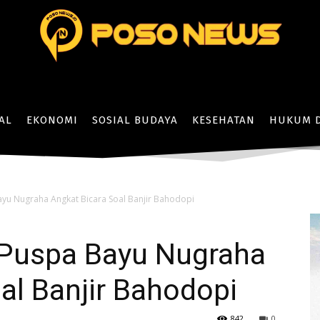
AL
EKONOMI
SOSIAL BUDAYA
KESEHATAN
HUKUM D
ayu Nugraha Angkat Bicara Soal Banjir Bahodopi
 Puspa Bayu Nugraha
al Banjir Bahodopi
842
0