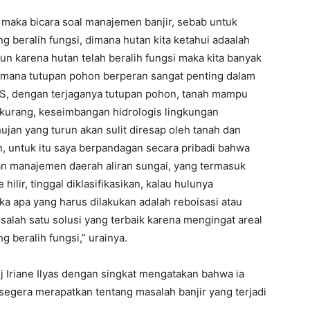
i maka bicara soal manajemen banjir, sebab untuk
g beralih fungsi, dimana hutan kita ketahui adaalah
mun karena hutan telah beralih fungsi maka kita banyak
imana tutupan pohon berperan sangat penting dalam
S, dengan terjaganya tutupan pohon, tanah mampu
rkurang, keseimbangan hidrologis lingkungan
ujan yang turun akan sulit diresap oleh tanah dan
an, untuk itu saya berpandagan secara pribadi bahwa
an manajemen daerah aliran sungai, yang termasuk
hilir, tinggal diklasifikasikan, kalau hulunya
a apa yang harus dilakukan adalah reboisasi atau
alah satu solusi yang terbaik karena mengingat areal
 beralih fungsi,” urainya.
j Iriane Ilyas dengan singkat mengatakan bahwa ia
egera merapatkan tentang masalah banjir yang terjadi