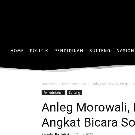
HOME
POLITIK
PENDIDIKAN
SULTENG
NASION
Beranda
Pemerintahan
Anleg Morowali, Puspa B
Pemerintahan
Sulteng
Anleg Morowali,
Angkat Bicara So
Penulis
Redaksi
-
17 Juni 2020